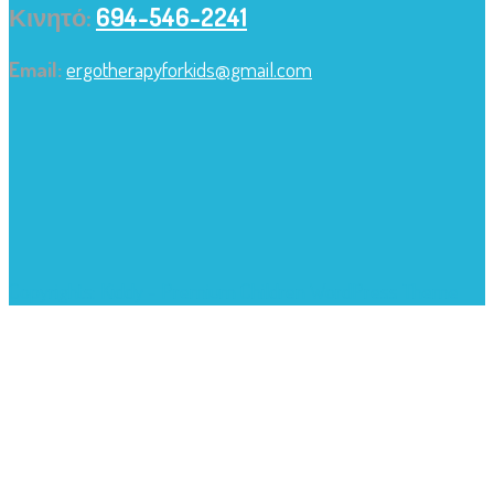
Κινητό:
694-546-2241
Email:
ergotherapyforkids@gmail.com
Copyrights: Kiddy - Premium Children WordPress Theme