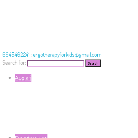
6945462241
;
ergotherapyforkids@gmail.com
Search for:
Αρχική
Γνωρίστε μας