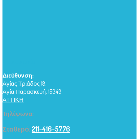
Επικοινωνία
Διεύθυνση:
Αγίας Τριάδος 18,
Αγία Παρασκευή, 15343
ΑΤΤΙΚΗ
Τηλέφωνα:
Σταθερό:
211-416-5776