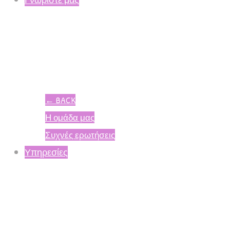
←
BACK
Η ομάδα μας
Συχνές ερωτήσεις
Υπηρεσίες