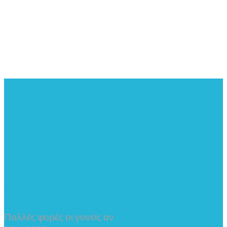
Τα Νέα μας
Δραστηριότητες που ενισχύουν τη λεκτική και
γλωσσική ανάπτυξη των παιδιών
Πολλές φορές οι γονείς αν
...