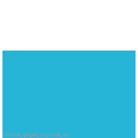
Τα Νέα μας
Δραστηριότητες που ενισχύουν τη λεκτική και
γλωσσική ανάπτυξη των παιδιών
Πολλές φορές οι γονείς αν
...