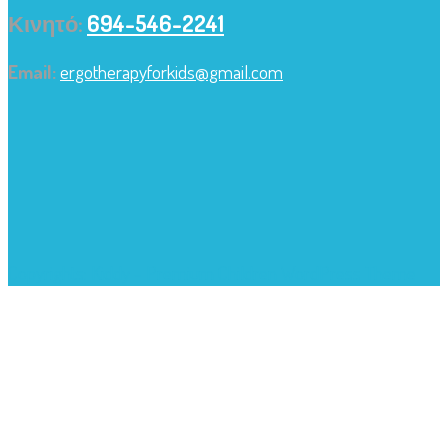
Κινητό:
694-546-2241
Email:
ergotherapyforkids@gmail.com
Copyrights: Kiddy - Premium Children WordPress Theme