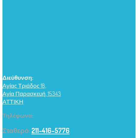
Επικοινωνία
Διεύθυνση:
Αγίας Τριάδος 18,
Αγία Παρασκευή, 15343
ΑΤΤΙΚΗ
Τηλέφωνα:
Σταθερό:
211-416-5776