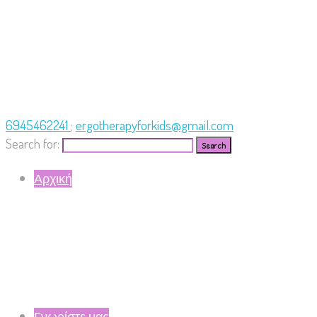
6945462241
;
ergotherapyforkids@gmail.com
Search for:
Αρχική
Γνωρίστε μας