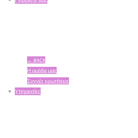
←
BACK
Η ομάδα μας
Συχνές ερωτήσεις
Υπηρεσίες