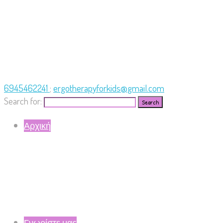
6945462241
;
ergotherapyforkids@gmail.com
Search for:
Αρχική
Γνωρίστε μας