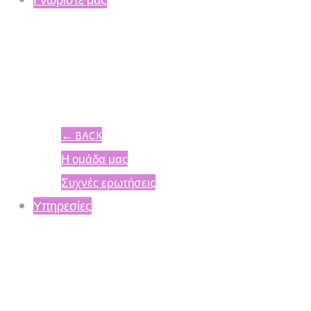
←
BACK
Η ομάδα μας
Συχνές ερωτήσεις
Υπηρεσίες