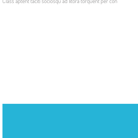
Class aptent taciti sociosqu ad litora torquent per con